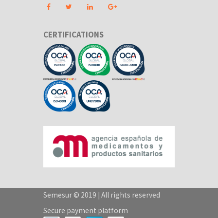
CERTIFICATIONS
Semesur © 2019 | All rights reserved
Secure payment platform