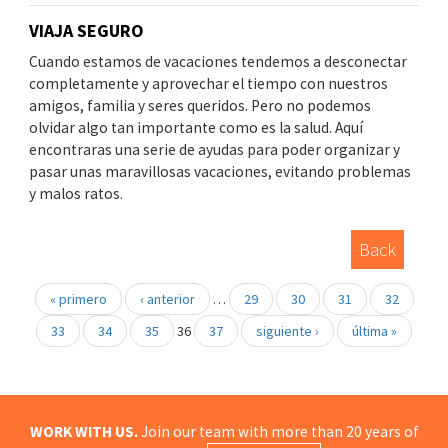
VIAJA SEGURO
Cuando estamos de vacaciones tendemos a desconectar
completamente y aprovechar el tiempo con nuestros
amigos, familia y seres queridos. Pero no podemos
olvidar algo tan importante como es la salud. Aquí
encontraras una serie de ayudas para poder organizar y
pasar unas maravillosas vacaciones, evitando problemas
y malos ratos.
Back
« primero
‹ anterior
…
29
30
31
32
33
34
35
36
37
siguiente ›
última »
WORK WITH US.
Join our team with more than 20 years of