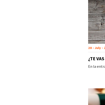
28 - July -
¿TE VA
En la ent