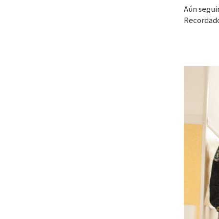
Aún segui
Recordado 