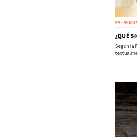
04 - Augus
¿QUÉ S
Según la R
textualme