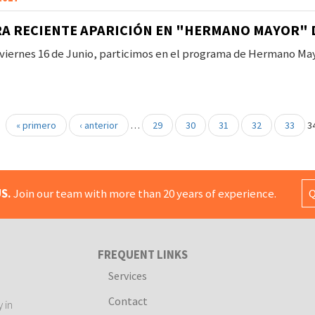
A RECIENTE APARICIÓN EN "HERMANO MAYOR" 
 viernes 16 de Junio, particimos en el programa de Hermano May
« primero
‹ anterior
…
29
30
31
32
33
3
S.
Join our team with more than 20 years of experience.
Q
FREQUENT LINKS
Services
Contact
 in