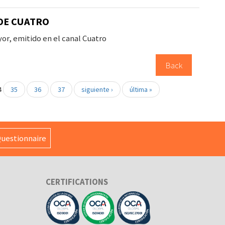
DE CUATRO
or, emitido en el canal Cuatro
Back
4
35
36
37
siguiente ›
última »
uestionnaire
CERTIFICATIONS