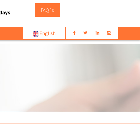
FAQ´s
days
English