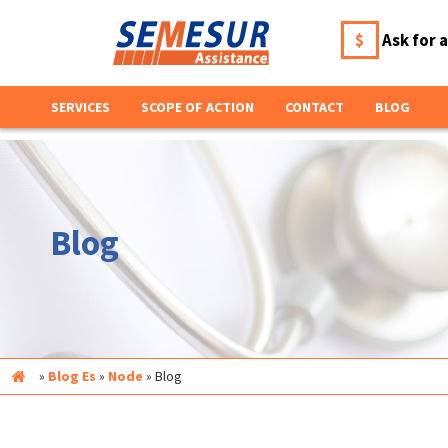
$
Ask for 
SERVICES
SCOPE OF ACTION
CONTACT
BLOG
Blog
Inicio
»
Blog Es
»
Node
»
Blog