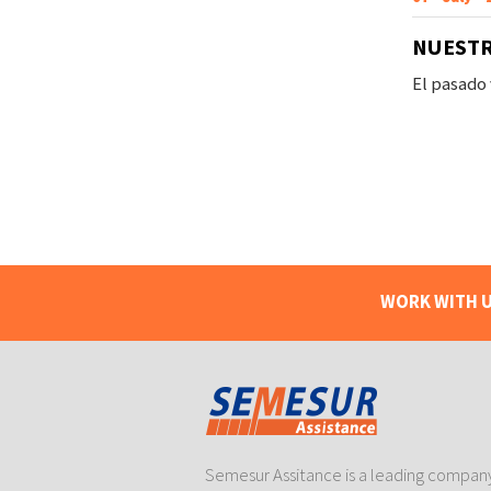
NUESTR
El pasado
WORK WITH U
Semesur Assitance is a leading company