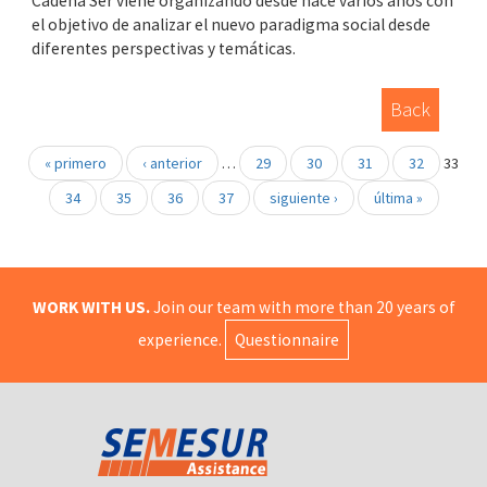
Cadena Ser viene organizando desde hace varios años con
el objetivo de analizar el nuevo paradigma social desde
diferentes perspectivas y temáticas.
Back
« primero
‹ anterior
…
29
30
31
32
33
34
35
36
37
siguiente ›
última »
WORK WITH US.
Join our team with more than 20 years of
experience.
Questionnaire