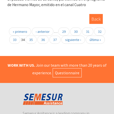
de Hermano Mayor, emitido en el canal Cuatro
Back
« primero
‹ anterior
…
29
30
31
32
33
34
35
36
37
siguiente ›
última »
WORK WITH US.
Join our team with more than 20 years of
experience.
Questionnaire
Semesur Assitance is a leading company in