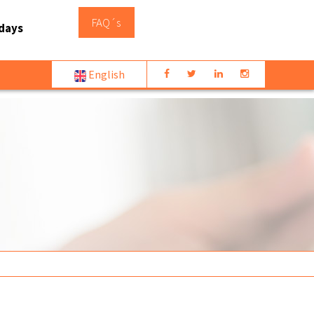
FAQ´s
days
English