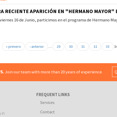
A RECIENTE APARICIÓN EN "HERMANO MAYOR" 
 viernes 16 de Junio, particimos en el programa de Hermano May
« primero
‹ anterior
…
29
30
31
32
33
3
S.
Join our team with more than 20 years of experience.
Q
FREQUENT LINKS
Services
Contact
 in