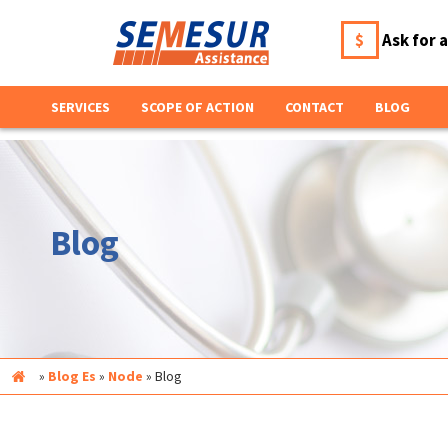
$
Ask for 
SERVICES
SCOPE OF ACTION
CONTACT
BLOG
Blog
Inicio
»
Blog Es
»
Node
»
Blog