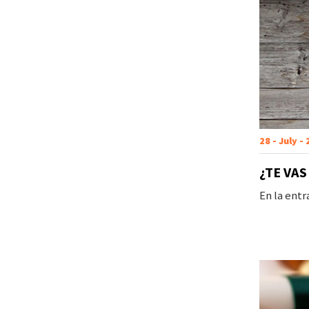
28 - July -
¿TE VA
En la ent