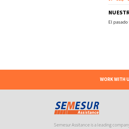
NUESTR
El pasado
WORK WITH U
Semesur Assitance is a leading company