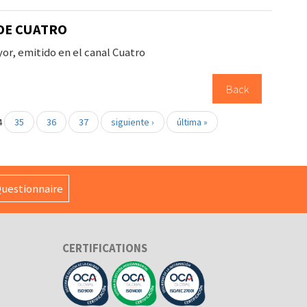
DE CUATRO
or, emitido en el canal Cuatro
Back
4
35
36
37
siguiente ›
última »
uestionnaire
CERTIFICATIONS