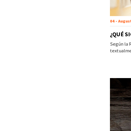
04 - Augus
¿QUÉ S
Según la R
textualme