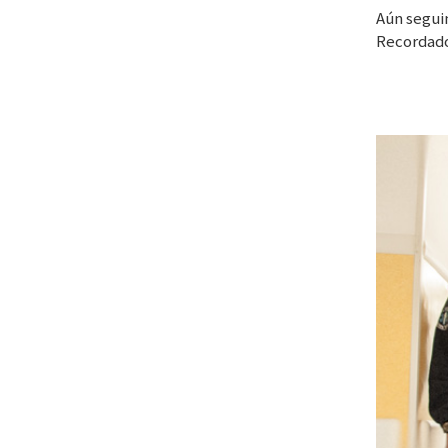
Aún segui
Recordado 