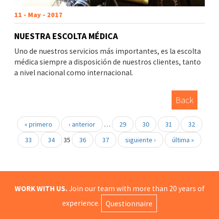
11 - May - 2017
NUESTRA ESCOLTA MÉDICA
Uno de nuestros servicios más importantes, es la escolta
médica siempre a disposición de nuestros clientes, tanto
a nivel nacional como internacional.
Back
« primero
‹ anterior
…
29
30
31
32
33
34
35
36
37
siguiente ›
última »
WORK WITH US.
Join our team with more than 20 years of
experience.
Questionnaire