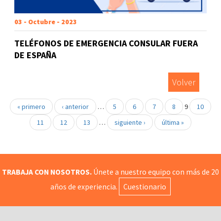
03 - Octubre - 2023
TELÉFONOS DE EMERGENCIA CONSULAR FUERA
DE ESPAÑA
Volver
« primero
‹ anterior
…
5
6
7
8
9
10
11
12
13
…
siguiente ›
última »
TRABAJA CON NOSOTROS.
Únete a nuestro equipo con más de 20
años de experiencia.
Cuestionario