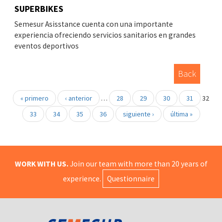
SUPERBIKES
Semesur Asisstance cuenta con una importante
experiencia ofreciendo servicios sanitarios en grandes
eventos deportivos
Back
« primero
‹ anterior
…
28
29
30
31
32
33
34
35
36
siguiente ›
última »
WORK WITH US.
Join our team with more than 20 years of
experience.
Questionnaire