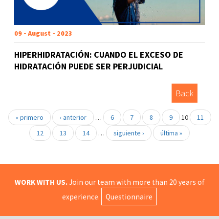
09 - August - 2023
HIPERHIDRATACIÓN: CUANDO EL EXCESO DE
HIDRATACIÓN PUEDE SER PERJUDICIAL
Back
« primero
‹ anterior
…
6
7
8
9
10
11
12
13
14
…
siguiente ›
última »
WORK WITH US.
Join our team with more than 20 years of
experience.
Questionnaire