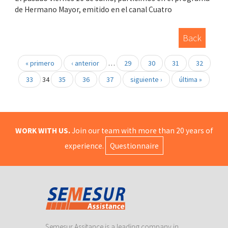
de Hermano Mayor, emitido en el canal Cuatro
Back
« primero
‹ anterior
…
29
30
31
32
33
34
35
36
37
siguiente ›
última »
WORK WITH US.
Join our team with more than 20 years of
experience.
Questionnaire
Semesur Assitance is a leading company in