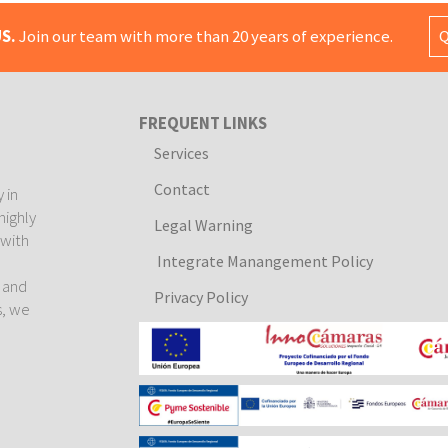
S.
Join our team with more than 20 years of experience.
Q
FREQUENT LINKS
Services
Contact
 in
highly
Legal Warning
 with
Integrate Manangement Policy
e
l and
Privacy Policy
s, we