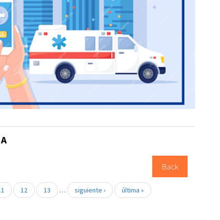
ÑA
Back
11
12
13
…
siguiente ›
última »