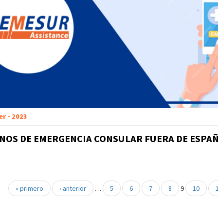
er - 2023
NOS DE EMERGENCIA CONSULAR FUERA DE ESPA
« primero
‹ anterior
…
5
6
7
8
9
10