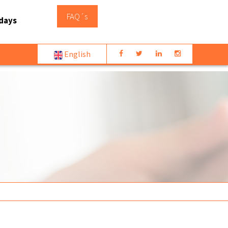
FAQ´s
days
English