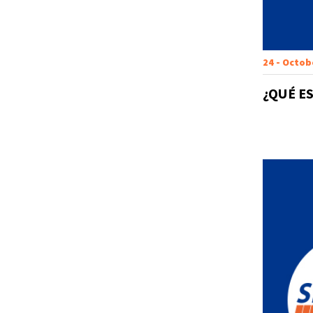
24 - Octob
¿QUÉ E