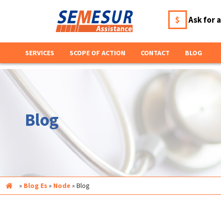
$
Ask for 
SERVICES
SCOPE OF ACTION
CONTACT
BLOG
Blog
Inicio
»
Blog Es
»
Node
»
Blog