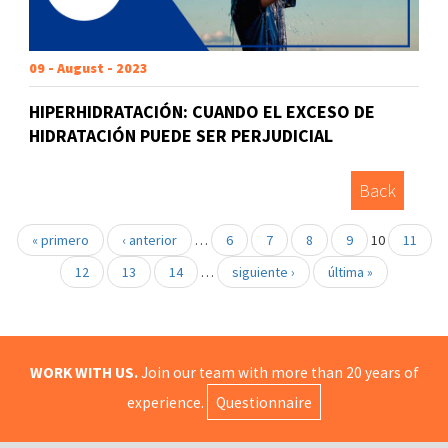
09 - August - 2023
HIPERHIDRATACIÓN: CUANDO EL EXCESO DE
HIDRATACIÓN PUEDE SER PERJUDICIAL
Back
« primero
‹ anterior
…
6
7
8
9
10
11
12
13
14
…
siguiente ›
última »
WORK WITH US.
Join our team with more than 20 years of
experience.
Questionnaire