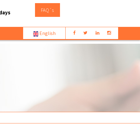
FAQ´s
days
English