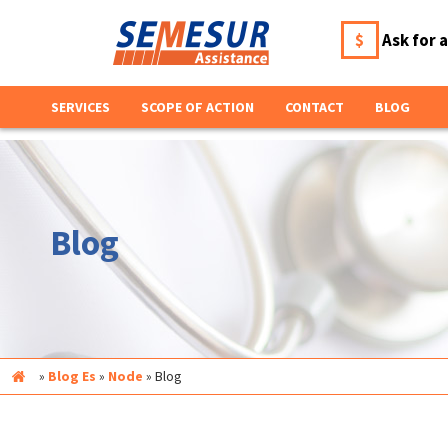
$
Ask for 
SERVICES
SCOPE OF ACTION
CONTACT
BLOG
Blog
Inicio
»
Blog Es
»
Node
»
Blog