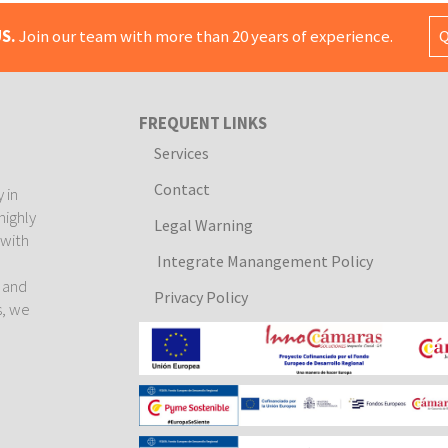
S.
Join our team with more than 20 years of experience.
Q
FREQUENT LINKS
Services
Contact
 in
highly
Legal Warning
 with
Integrate Manangement Policy
e
l and
Privacy Policy
s, we