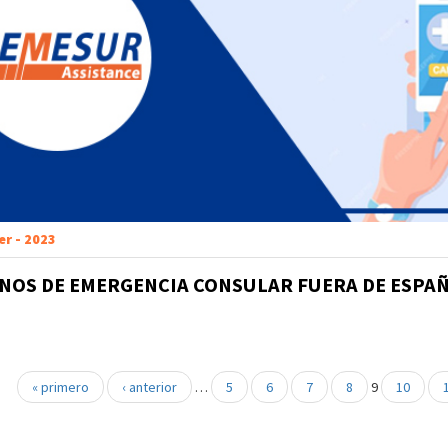
er - 2023
NOS DE EMERGENCIA CONSULAR FUERA DE ESPA
« primero
‹ anterior
…
5
6
7
8
9
10