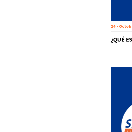
24 - Octob
¿QUÉ E