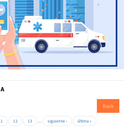
ÑA
Back
11
12
13
…
siguiente ›
última »