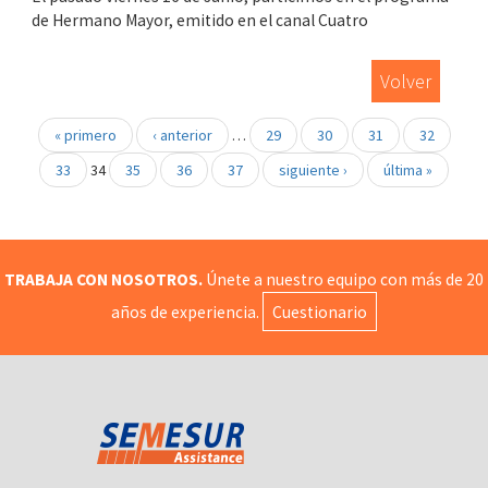
de Hermano Mayor, emitido en el canal Cuatro
Volver
« primero
‹ anterior
…
29
30
31
32
33
34
35
36
37
siguiente ›
última »
TRABAJA CON NOSOTROS.
Únete a nuestro equipo con más de 20
años de experiencia.
Cuestionario