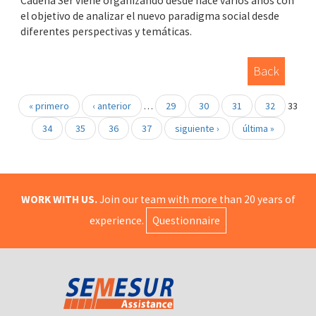
Cadena Ser viene organizando desde hace varios años con
el objetivo de analizar el nuevo paradigma social desde
diferentes perspectivas y temáticas.
Back
« primero
‹ anterior
…
29
30
31
32
33
34
35
36
37
siguiente ›
última »
WORK WITH US.
Join our team with more than 20 years of
experience.
Questionnaire